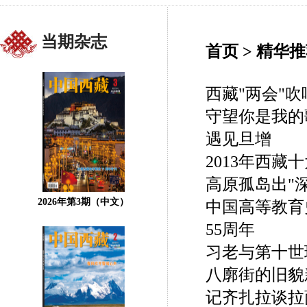
当期杂志
首页
>
精华推
西藏"两会"
守望你是我的
遇见旦增
2013年西藏
高原孤岛出"深
2026年第3期（中文）
中国高等教育
55周年
习老与第十世
八廓街的旧貌
记齐扎拉谈拉