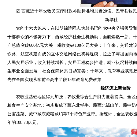
② 西藏近十年农牧民医疗财政补助标准增加近20倍。巴青县牧
新华社
党的十六大以来，在以胡锦涛同志为总书记的党中央坚强领导
干部群众的不懈努力下，西藏经济社会生机勃勃，面貌焕然一新。
产总值突破600亿元大关，税收突破100亿元大关；十年来，交通
铁路、航空构建而成的立体交通网络已初具规模，拉近了与祖国内
人民安居乐业，收入持续增长，安居工程稳步推进，就业状况持续
生事业全面发展，社会保障体系日趋完善；十年来，教育事业实现历史
先在全国实现从学前至高中阶段15年教育免费政策……
经济迈上新台阶
农牧业基础地位得到加强，农牧业综合生产能力显著提高。全区
粮食生产安全基地；初步形成了藏东北牦牛、藏西北绒山羊、藏中奶
公害蔬菜、藏中藏东藏猪藏鸡等7个特色产业带。据统计，全区农牧业总产值
年的108.78亿元。