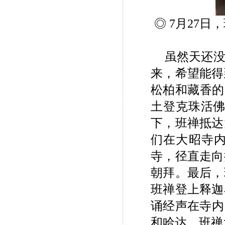
◎ 7月27
虽然天还
来，希望能得
松柏和藏香的
土登克珠活佛
下，班禅抵达
们在大昭寺
寺，径直走向
朝拜。最后，
班禅登上释迦
诵经声在寺内
和哈达，班禅