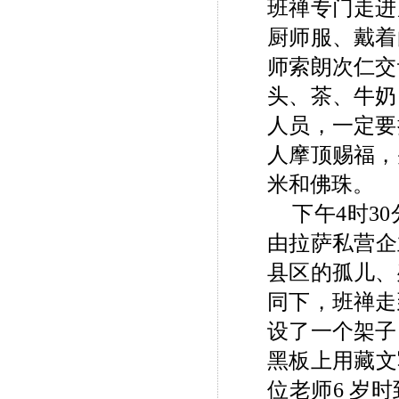
班禅专门走进
厨师服、戴着
师索朗次仁交
头、茶、牛奶
人员，一定要
人摩顶赐福，
米和佛珠。
下午4时3
由拉萨私营企
县区的孤儿、
同下，班禅走
设了一个架子
黑板上用藏文
位老师6 岁