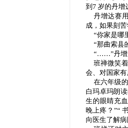
到7 岁的丹
丹增达赛
成，如果刻苦
“你家是哪
“那曲索县
“……”丹
班禅微笑
会、对国家有
在六年级
白玛卓玛朗读
生的眼睛充血
晚上疼？”“
向医生了解病