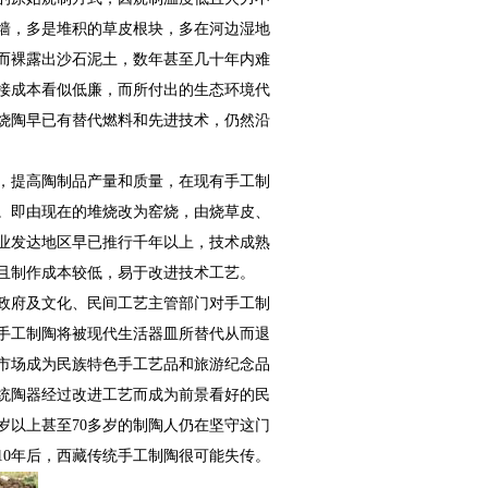
墙，多是堆积的草皮根块，多在河边湿地
而裸露出沙石泥土，数年甚至几十年内难
接成本看似低廉，而所付出的生态环境代
烧陶早已有替代燃料和先进技术，仍然沿
，提高陶制品产量和质量，在现有手工制
。即由现在的堆烧改为窑烧，由烧草皮、
业发达地区早已推行千年以上，技术成熟
且制作成本较低，易于改进技术工艺。
政府及文化、民间工艺主管部门对手工制
手工制陶将被现代生活器皿所替代从而退
市场成为民族特色手工艺品和旅游纪念品
统陶器经过改进工艺而成为前景看好的民
岁以上甚至70多岁的制陶人仍在坚守这门
10年后，西藏传统手工制陶很可能失传。