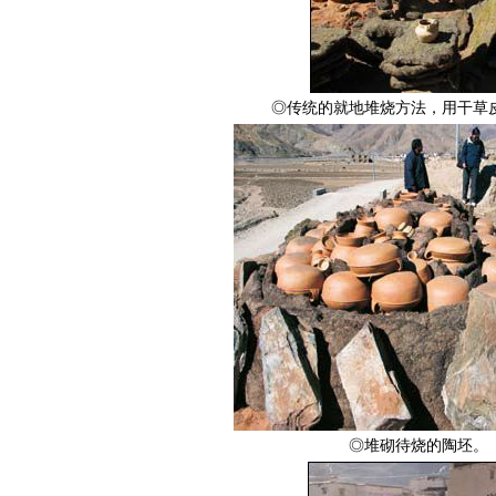
◎传统的就地堆烧方法，用干草
◎堆砌待烧的陶坯。