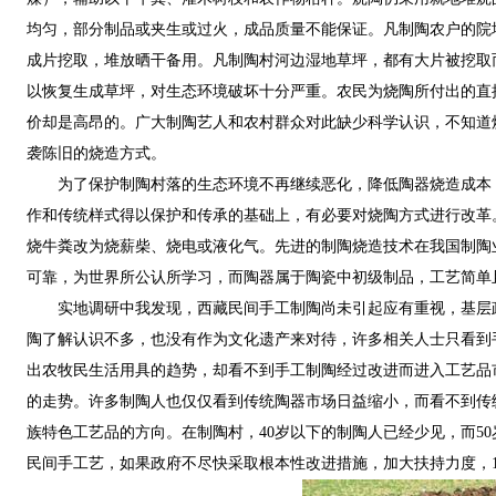
均匀，部分制品或夹生或过火，成品质量不能保证。凡制陶农户的院
成片挖取，堆放晒干备用。凡制陶村河边湿地草坪，都有大片被挖取
以恢复生成草坪，对生态环境破坏十分严重。农民为烧陶所付出的直
价却是高昂的。广大制陶艺人和农村群众对此缺少科学认识，不知道
袭陈旧的烧造方式。
为了保护制陶村落的生态环境不再继续恶化，降低陶器烧造成本
作和传统样式得以保护和传承的基础上，有必要对烧陶方式进行改革
烧牛粪改为烧薪柴、烧电或液化气。先进的制陶烧造技术在我国制陶
可靠，为世界所公认所学习，而陶器属于陶瓷中初级制品，工艺简单
实地调研中我发现，西藏民间手工制陶尚未引起应有重视，基层
陶了解认识不多，也没有作为文化遗产来对待，许多相关人士只看到
出农牧民生活用具的趋势，却看不到手工制陶经过改进而进入工艺品
的走势。许多制陶人也仅仅看到传统陶器市场日益缩小，而看不到传
族特色工艺品的方向。在制陶村，40岁以下的制陶人已经少见，而50
民间手工艺，如果政府不尽快采取根本性改进措施，加大扶持力度，