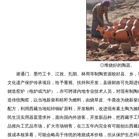
◎堆烧好的陶器。
谢通门、墨竹工卡、江孜、扎朗、林周等制陶资源较好县、乡，
文化遗产保护传承项目，给予重视、扶持和开发，县级财政可先期进
烧造窑炉（电炉或汽炉），亦可聘请内地专业技术人员，对现有制陶
造传统陶窑，以当地薪柴和秸秆为燃料，由烧草皮、牛粪改为烧薪柴
配方，利用西藏当地铅锌铜矿原料，开发釉料，改进现有素土陶为施
民生活实用器皿需求外，面向国内外游客，开发新品种，把西藏手工
品推向工艺品市场，扩大市场销售，在三五年内完全有可能创出西藏
接成本核算看，可能会略高于传统的堆烧成本价格，但从保护生态环