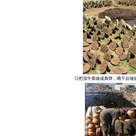
◎把湿牛粪做成粪饼，晒干后做