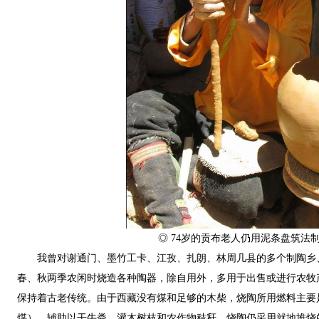
◎ 74岁的贡布老人仍用泥条盘筑法
我曾对谢通门、墨竹工卡、江孜、扎朗、林周几县的多个制陶乡
春、秋两季农闲时烧造各种陶器，除自用外，多用于出售或进行农牧
保持着古老传统。由于西藏没有煤和足够的木柴，烧陶所用燃料主要
煤），辅助以干牛粪、灌木树枝和农作物秸秆。烧陶仍采用就地堆烧