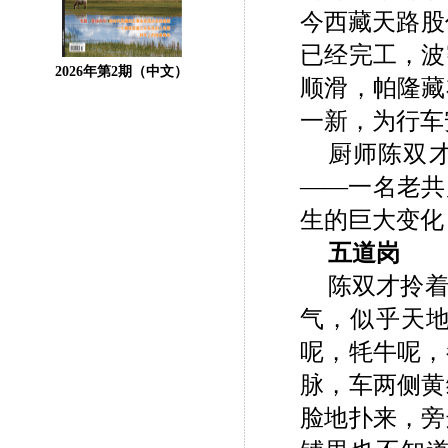
今西藏天路股
已经完工，波
2026年第2期（中文）
顺滑，帕隆藏
一新，为行车
厨师陈双
——一名老共
生的巨大变化
五道岗
陈双才拎
气，似乎天
呢，牦牛呢，
脉，车两侧黄
脸地扑来，旁