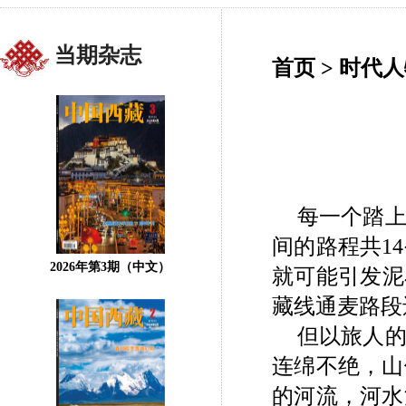
当期杂志
首页
>
时代人
每一个踏
间的路程共
14
2026年第3期（中文）
就可能引发泥
藏线通麦路段
但以旅人
连绵不绝，山
的河流，河水