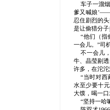
车子一溜烟
爹又喊娘’—
忍住剧烈的头
是让偷猎分子
“他们（
一会儿。”司
不一会儿
牛、晶莹剔透
许多，在沱沱
“当时对
水至少要十元
大馍，喝一口
“坚持一哈
陈双才
196