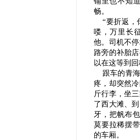
铺里也不知
畅。
“要折返
喽，万里长
他。司机不停
路旁的补胎店
以在这等到回
跟车的青海
疼，却突然冷
斤行李，坐三
了西大滩、到
牙，把帆布包
莫要拉稀摆带
的车厢。