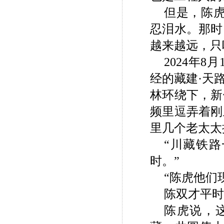
但是，陈
忍泪水。那时
越来越远，只
2024
年
8
月
经的藏建·天
林环绕下，新
频里逗弄着刚
里几个老太太
“川藏铁
时。”
“陈虎他们
陈双才平时
陈虎说，