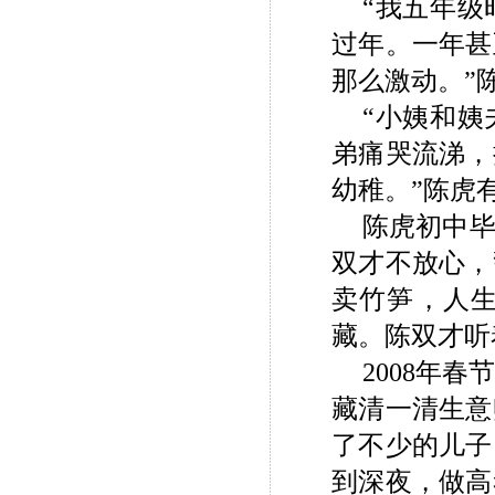
“我五年
过年。一年甚
那么激动。”
“小姨和
弟痛哭流涕，
幼稚。”陈虎
陈虎初中
双才不放心，
卖竹笋，人
藏。陈双才听
2008
年春
藏清一清生意
了不少的儿子
到深夜，做高