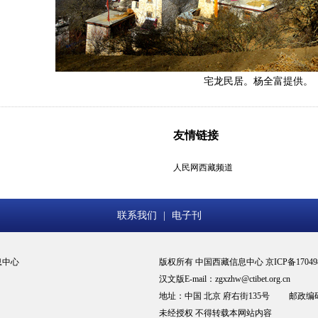
宅龙民居。杨全富提供。
友情链接
人民网西藏频道
联系我们
|
电子刊
息中心
版权所有 中国西藏信息中心 京ICP备17049
汉文版E-mail：zgxzhw@ctibet.org.cn
地址：中国 北京 府右街135号 邮政编码：
未经授权 不得转载本网站内容